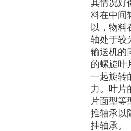
其情况好
料在中间
以，物料
轴处于较
输送机的
的螺旋叶
一起旋转
力。叶片
片面型等
推轴承以
挂轴承。