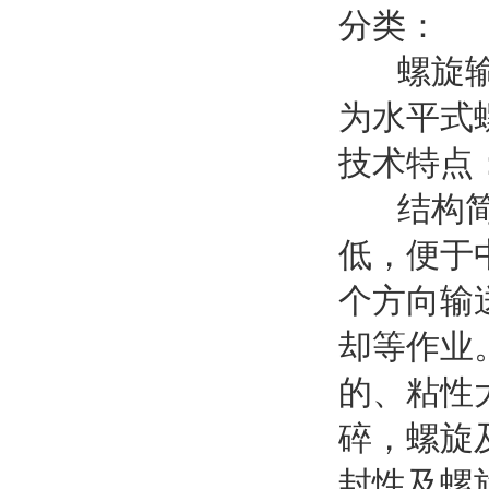
分类：
螺旋输送
为水平式
技术特点
结构简单
低，便于
个方向输
却等作业
的、粘性
碎，螺旋
封性及螺