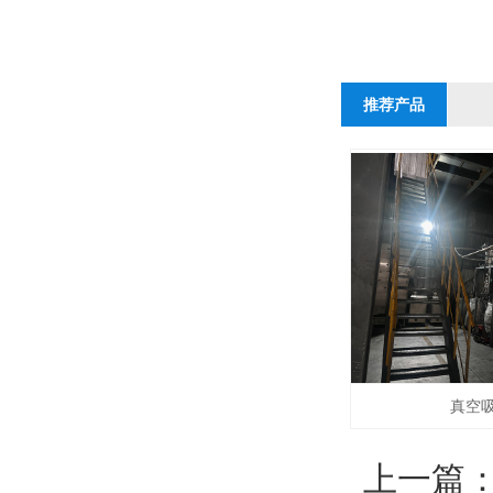
推荐产品
真空
上一篇