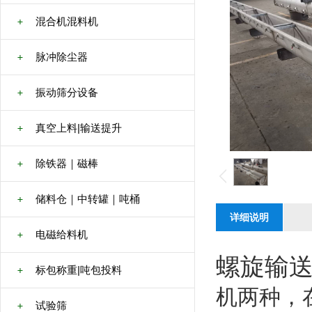
混合机混料机
脉冲除尘器
振动筛分设备
真空上料|输送提升
除铁器｜磁棒
储料仓｜中转罐｜吨桶
详细说明
电磁给料机
螺旋输
标包称重|吨包投料
机两种，
试验筛