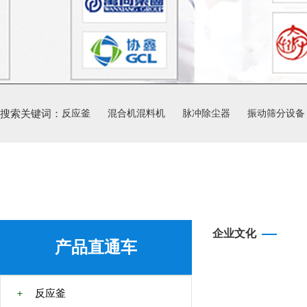
搜索关键词：
反应釜
混合机混料机
脉冲除尘器
振动筛分设备
企业文化
产品直通车
反应釜